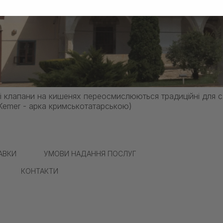
і клапани на кишенях переосмислюються традиційні для сх
(Kemer - арка кримськотатарською)
АВКИ
УМОВИ НАДАННЯ ПОСЛУГ
КОНТАКТИ