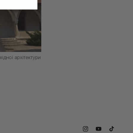
ідної архітектури
Instagram
YouTube
Tik